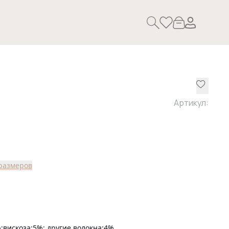
Артикул:
размеров
;вискоза:5%; другие волокна:4%