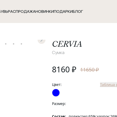
БУВЬ
РАСПРОДАЖА
НОВИНКИ
ПОДАРКИ
БЛОГ
CERVIA
Сумка
8160
₽
11650 ₽
Цвет:
Таблица 
Размер:
Состав:
полиэстер:65%;хлопок:26%