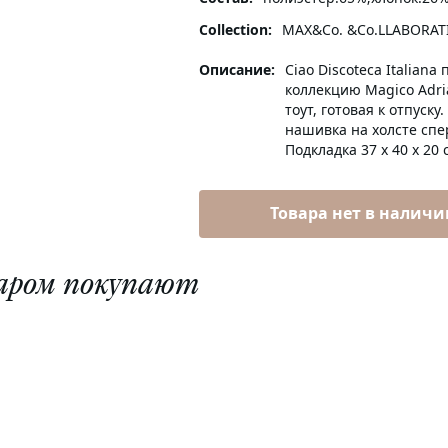
Collection:
MAX&Co. &Co.LLABORAT
Описание:
Ciao Discoteca Italia
коллекцию Magico Adria
тоут, готовая к отпуск
нашивка на холсте спе
Подкладка 37 х 40 х 2
Товара нет в наличи
аром покупают