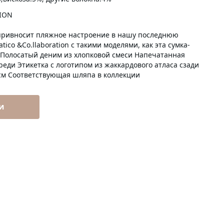
ION
na привносит пляжное настроение в нашу последнюю
tico &Co.llaboration с такими моделями, как эта сумка-
у. Полосатый деним из хлопковой смеси Напечатанная
реди Этикетка с логотипом из жаккардового атласа сзади
0 см Соответствующая шляпа в коллекции
и