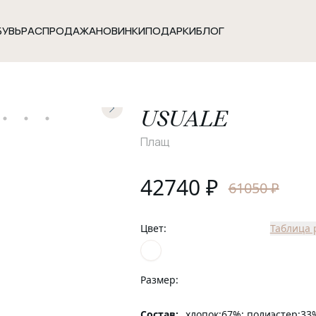
БУВЬ
РАСПРОДАЖА
НОВИНКИ
ПОДАРКИ
БЛОГ
USUALE
Плащ
42740
₽
61050 ₽
Цвет:
Таблица 
Размер:
Состав:
хлопок:67%; полиэстер:33